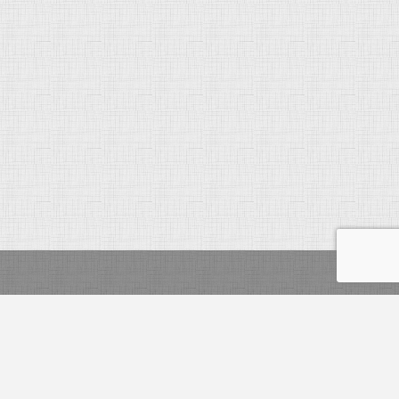
2012 © ViaEmpresa, Lda. Todos os direitos reservados
powered by Samsys